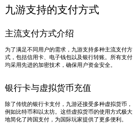
九游支持的支付方式
主流支付方式介绍
为了满足不同用户的需求，九游支持多种主流支付方
式，包括信用卡、电子钱包以及银行转账。所有支付
均采用先进的加密技术，确保用户资金安全。
银行卡与虚拟货币充值
除了传统的银行卡支付，九游还接受多种虚拟货币，
例如比特币和以太坊。这些虚拟货币的使用方式极大
地简化了跨国支付，为国际玩家提供了更多便利。