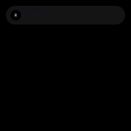
Royalwin
R