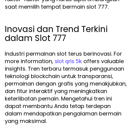
saat memilih tempat bermain slot 777.
Inovasi dan Trend Terkini
dalam Slot 777
Industri permainan slot terus berinovasi. For
more information,
offers valuable
slot qris 5k
insights. Tren terbaru termasuk penggunaan
teknologi blockchain untuk transparansi,
permainan dengan grafis yang menakjubkan,
dan fitur interaktif yang meningkatkan
keterlibatan pemain. Mengetahui tren ini
dapat membantu Anda tetap terdepan
dalam mendapatkan pengalaman bermain
yang maksimal.