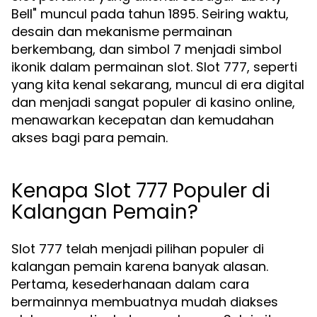
Bell" muncul pada tahun 1895. Seiring waktu,
desain dan mekanisme permainan
berkembang, dan simbol 7 menjadi simbol
ikonik dalam permainan slot. Slot 777, seperti
yang kita kenal sekarang, muncul di era digital
dan menjadi sangat populer di kasino online,
menawarkan kecepatan dan kemudahan
akses bagi para pemain.
Kenapa Slot 777 Populer di
Kalangan Pemain?
Slot 777 telah menjadi pilihan populer di
kalangan pemain karena banyak alasan.
Pertama, kesederhanaan dalam cara
bermainnya membuatnya mudah diakses