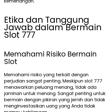
kemenangan.
Etika dan Tanggung
Jawab dalam Bermain
Slot 777
Memahami Risiko Bermain
Slot
Memahami risiko yang terkait dengan
perjudian sangat penting. Meskipun slot 777
menawarkan peluang menang, tidak ada
jaminan untuk menang. Sangat penting untuk
bermain dengan pikiran yang jernih dan tidak
menginvestasikan uang yang Anda tidak