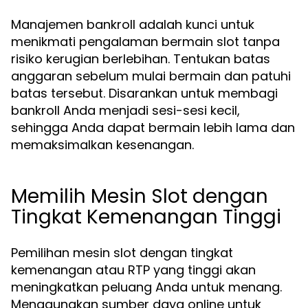
Manajemen bankroll adalah kunci untuk
menikmati pengalaman bermain slot tanpa
risiko kerugian berlebihan. Tentukan batas
anggaran sebelum mulai bermain dan patuhi
batas tersebut. Disarankan untuk membagi
bankroll Anda menjadi sesi-sesi kecil,
sehingga Anda dapat bermain lebih lama dan
memaksimalkan kesenangan.
Memilih Mesin Slot dengan
Tingkat Kemenangan Tinggi
Pemilihan mesin slot dengan tingkat
kemenangan atau RTP yang tinggi akan
meningkatkan peluang Anda untuk menang.
Menggunakan sumber daya online untuk