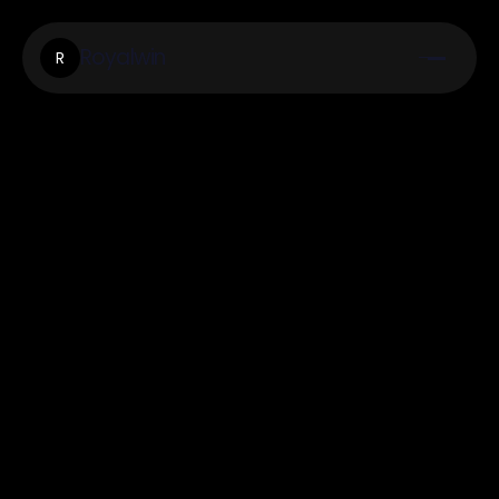
Royalwin
R