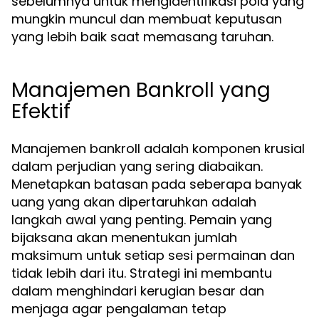
sebelumnya untuk mengidentifikasi pola yang
mungkin muncul dan membuat keputusan
yang lebih baik saat memasang taruhan.
Manajemen Bankroll yang
Efektif
Manajemen bankroll adalah komponen krusial
dalam perjudian yang sering diabaikan.
Menetapkan batasan pada seberapa banyak
uang yang akan dipertaruhkan adalah
langkah awal yang penting. Pemain yang
bijaksana akan menentukan jumlah
maksimum untuk setiap sesi permainan dan
tidak lebih dari itu. Strategi ini membantu
dalam menghindari kerugian besar dan
menjaga agar pengalaman tetap