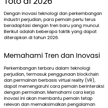
Toto di 2026
Dengan inovasi teknologi dan perkembangan
industri perjudian, para pemain perlu terus
beradaptasi dengan tren baru yang muncul.
Berikut adalah beberapa taktik yang dapat
diterapkan di tahun 2026.
Memahami Tren dan Inovasi
Perkembangan terbaru dalam teknologi
perjudian, termasuk penggunaan
blockchain
dan permainan berbasis
(VR),
virtual reality
dapat memengaruhi cara pemain berinteraksi
dengan permainan. Memahami cara kerja
inovasi ini akan membantu pemain tetap
relevan dan memaksimalkan pengalaman