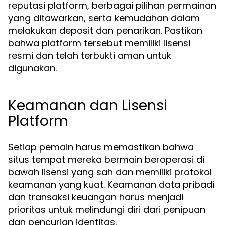
reputasi platform, berbagai pilihan permainan
yang ditawarkan, serta kemudahan dalam
melakukan deposit dan penarikan. Pastikan
bahwa platform tersebut memiliki lisensi
resmi dan telah terbukti aman untuk
digunakan.
Keamanan dan Lisensi
Platform
Setiap pemain harus memastikan bahwa
situs tempat mereka bermain beroperasi di
bawah lisensi yang sah dan memiliki protokol
keamanan yang kuat. Keamanan data pribadi
dan transaksi keuangan harus menjadi
prioritas untuk melindungi diri dari penipuan
dan pencurian identitas.