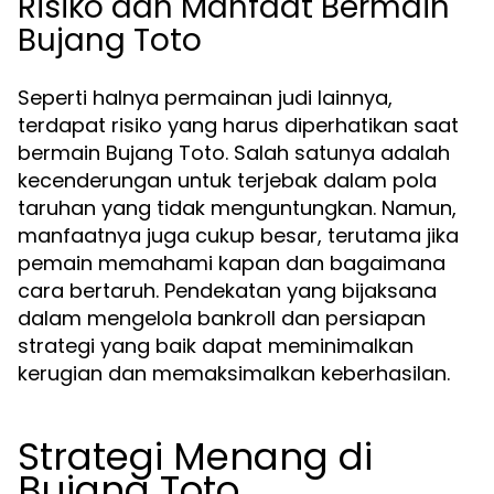
Risiko dan Manfaat Bermain
Bujang Toto
Seperti halnya permainan judi lainnya,
terdapat risiko yang harus diperhatikan saat
bermain Bujang Toto. Salah satunya adalah
kecenderungan untuk terjebak dalam pola
taruhan yang tidak menguntungkan. Namun,
manfaatnya juga cukup besar, terutama jika
pemain memahami kapan dan bagaimana
cara bertaruh. Pendekatan yang bijaksana
dalam mengelola bankroll dan persiapan
strategi yang baik dapat meminimalkan
kerugian dan memaksimalkan keberhasilan.
Strategi Menang di
Bujang Toto