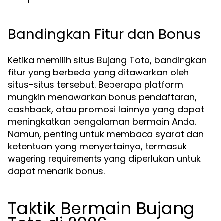
Bandingkan Fitur dan Bonus
Ketika memilih situs Bujang Toto, bandingkan
fitur yang berbeda yang ditawarkan oleh
situs-situs tersebut. Beberapa platform
mungkin menawarkan bonus pendaftaran,
cashback, atau promosi lainnya yang dapat
meningkatkan pengalaman bermain Anda.
Namun, penting untuk membaca syarat dan
ketentuan yang menyertainya, termasuk
yang diperlukan untuk
wagering requirements
dapat menarik bonus.
Taktik Bermain Bujang