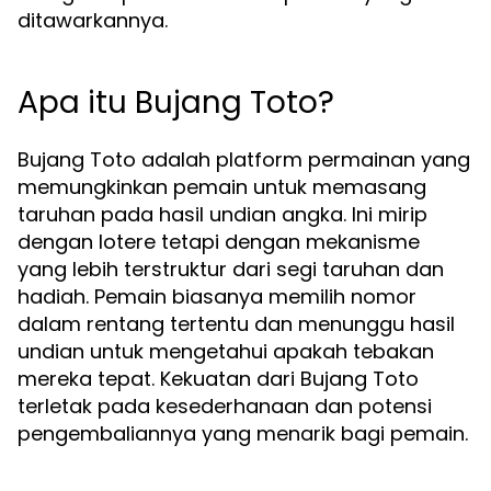
ditawarkannya.
Apa itu Bujang Toto?
Bujang Toto adalah platform permainan yang
memungkinkan pemain untuk memasang
taruhan pada hasil undian angka. Ini mirip
dengan lotere tetapi dengan mekanisme
yang lebih terstruktur dari segi taruhan dan
hadiah. Pemain biasanya memilih nomor
dalam rentang tertentu dan menunggu hasil
undian untuk mengetahui apakah tebakan
mereka tepat. Kekuatan dari Bujang Toto
terletak pada kesederhanaan dan potensi
pengembaliannya yang menarik bagi pemain.