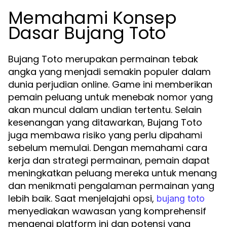
Memahami Konsep
Dasar Bujang Toto
Bujang Toto merupakan permainan tebak
angka yang menjadi semakin populer dalam
dunia perjudian online. Game ini memberikan
pemain peluang untuk menebak nomor yang
akan muncul dalam undian tertentu. Selain
kesenangan yang ditawarkan, Bujang Toto
juga membawa risiko yang perlu dipahami
sebelum memulai. Dengan memahami cara
kerja dan strategi permainan, pemain dapat
meningkatkan peluang mereka untuk menang
dan menikmati pengalaman permainan yang
lebih baik. Saat menjelajahi opsi,
bujang toto
menyediakan wawasan yang komprehensif
mengenai platform ini dan potensi yang